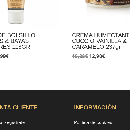
DE BOLSILLO
CREMA HUMECTANT
S & BAYAS
CUCCIO VAINILLA &
RES 113GR
CARAMELO 237gr
El
El
El
,99
€
19,88
€
12,90
€
ecio
precio
precio
precio
ginal
actual
original
actual
:
es:
era:
es:
43€.
11,99€.
19,88€.
12,90€.
NTA CLIENTE
INFORMACIÓN
o Regístrate
Política de cookies