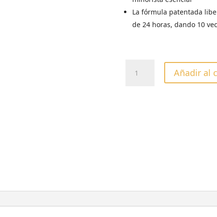
La fórmula patentada libe
de 24 horas, dando 10 vec
CREMA
Añadir al 
HUMECTANTE
CUCCIO
GRANADA
&
HIGO
237GR
cantidad