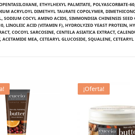
LOPENTASILOXANE, ETHYLHEXYL PALMITATE, POLYASCORBATE-60,
IUM ACRYLOYL DIMETHYL TAURATE COPOLYMER, DIMETHICONOL,
L, SODIUM COCYL AMINO ACIDS, SIMMONDSIA CHINENSIS SEED 
, LINOLEIC ACID (VITAMIN F), HYDROLYZED YEAST PROTEIN, 
RACT, COCOYL SARCOSINE, CENTELA ASIATICA EXTRACT, CALE
, ACETAMIDE MEA, CETEARYL GLUCOSIDE, SQUALENE, CETEARY
a!
¡Oferta!