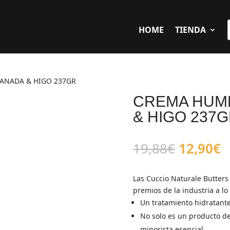
HOME
TIENDA
ANADA & HIGO 237GR
CREMA HUM
& HIGO 237
El
E
19,88
€
12,90
€
precio
p
original
a
Las Cuccio Naturale Butter
era:
e
premios de la industria a lo
19,88€.
1
Un tratamiento hidratante
No solo es un producto de
minorista esencial