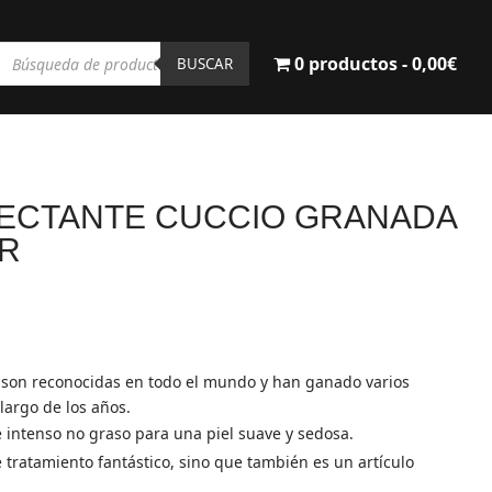
Búsqueda
0 productos
0,00€
de
BUSCAR
productos
ECTANTE CUCCIO GRANADA
GR
l
recio
ctual
s son reconocidas en todo el mundo y han ganado varios
s:
 largo de los años.
2,90€.
 intenso no graso para una piel suave y sedosa.
 tratamiento fantástico, sino que también es un artículo