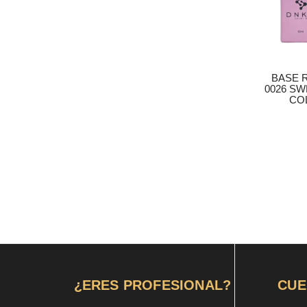
BASE 
0026 SW
COL
¿ERES PROFESIONAL?
CUE