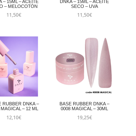
 – 15ML – ACEITE
DNKA – 15ML – ACEITE
O – MELOCOTÓN
SECO – UVA
11,50
€
11,50
€
E RUBBER DNKA –
BASE RUBBER DNKA –
 MAGICAL – 12 ML
0008 MAGICAL – 30ML
12,10
€
19,25
€