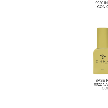
0020 I
CON C
BASE 
0022 N
COL