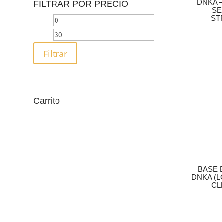
DNKA –
FILTRAR POR PRECIO
SE
ST
Precio
Precio
mínimo
máximo
Filtrar
Carrito
BASE 
DNKA (L
CL