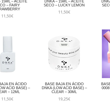
 15ML – ACEITE
DNKA – 15ML – ACEITE
DNKA
CO – FAIRY
SECO – LUCKY LEMON
SEC
RAWBERRY
11,50
€
11,50
€
BAJA EN ÁCIDO
BASE BAJA EN ÁCIDO
BAS
OW ACID BASE) –
DNKA (LOW ACID BASE) –
0008
EAR – 12ML
CLEAR – 30ML
11,50
€
19,25
€