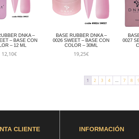
RUBBER DNKA –
BASE RUBBER DNKA –
BAS
EET – BASE CON
0026 SWEET – BASE CON
0027 S
OR – 12 ML
COLOR – 30ML
C
12,10
€
19,25
€
1
2
3
4
…
7
8
NTA CLIENTE
INFORMACIÓN