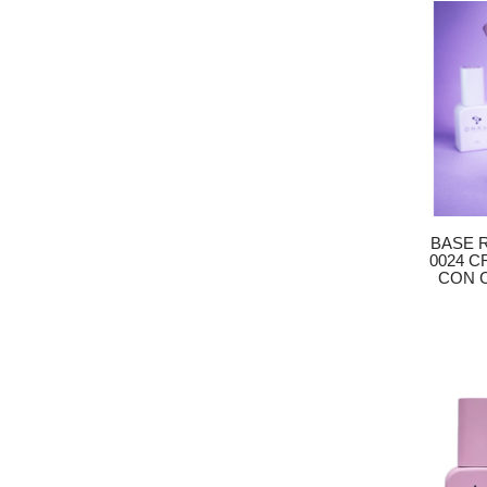
BASE 
0024 С
CON C