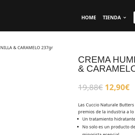
HOME
TIENDA
NILLA & CARAMELO 237gr
CREMA HUME
& CARAMELO
El
E
19,88
€
12,90
€
precio
p
original
a
Las Cuccio Naturale Butter
era:
e
premios de la industria a lo
19,88€.
1
Un tratamiento hidratante
No solo es un producto de
minorista esencial