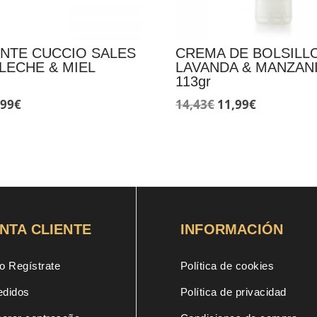
ANTE CUCCIO SALES
CREMA DE BOLSILL
LECHE & MIEL
LAVANDA & MANZAN
113gr
El
El
El
,99
€
14,43
€
11,99
€
ecio
precio
precio
precio
ginal
actual
original
actual
:
es:
era:
es:
49€.
11,99€.
14,43€.
11,99€.
NTA CLIENTE
INFORMACIÓN
o Regístrate
Política de cookies
edidos
Política de privacidad