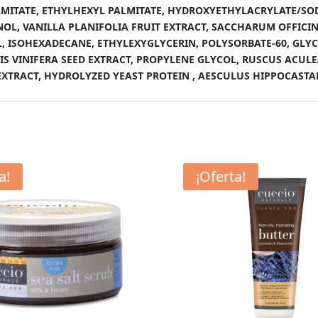
PALMITATE, ETHYLHEXYL PALMITATE, HYDROXYETHYLACRYLATE/
OL, VANILLA PLANIFOLIA FRUIT EXTRACT, SACCHARUM OFFICIN
ISOHEXADECANE, ETHYLEXYGLYCERIN, POLYSORBATE-60, GLYCE
IS VINIFERA SEED EXTRACT, PROPYLENE GLYCOL, RUSCUS ACUL
EXTRACT, HYDROLYZED YEAST PROTEIN , AESCULUS HIPPOCASTA
a!
¡Oferta!