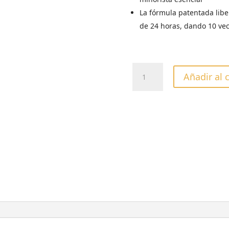
La fórmula patentada libe
de 24 horas, dando 10 vec
CREMA
Añadir al 
HUMECTANTE
CUCCIO
VAINILLA
&
CARAMELO
237gr
cantidad