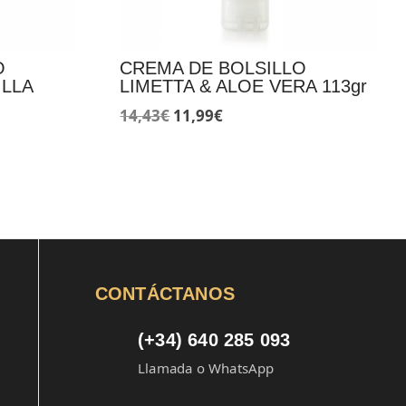
O
CREMA DE BOLSILLO
ILLA
LIMETTA & ALOE VERA 113gr
El
El
14,43
€
11,99
€
precio
precio
original
actual
era:
es:
14,43€.
11,99€.
CONTÁCTANOS
(+34) 640 285 093
Llamada o WhatsApp