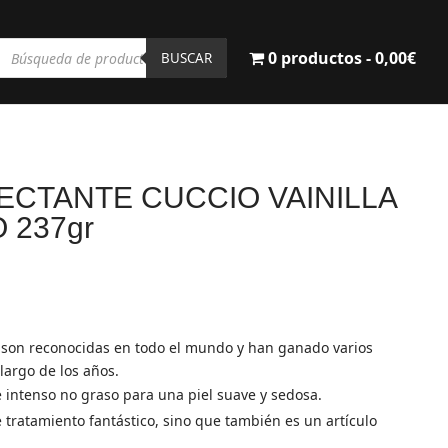
Búsqueda
0 productos
0,00€
de
BUSCAR
productos
CTANTE CUCCIO VAINILLA
 237gr
l
recio
ctual
s son reconocidas en todo el mundo y han ganado varios
s:
 largo de los años.
2,90€.
 intenso no graso para una piel suave y sedosa.
 tratamiento fantástico, sino que también es un artículo