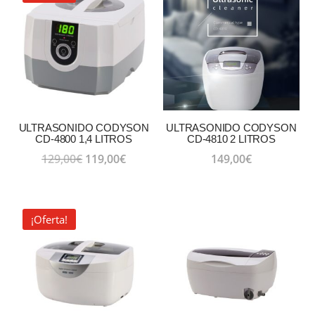
139,00€.
129,00€.
169,00€.
159,00€
ULTRASONIDO CODYSON
ULTRASONIDO CODYSON
CD-4800 1,4 LITROS
CD-4810 2 LITROS
El
El
129,00
€
119,00
€
149,00
€
precio
precio
original
actual
era:
es:
¡Oferta!
129,00€.
119,00€.