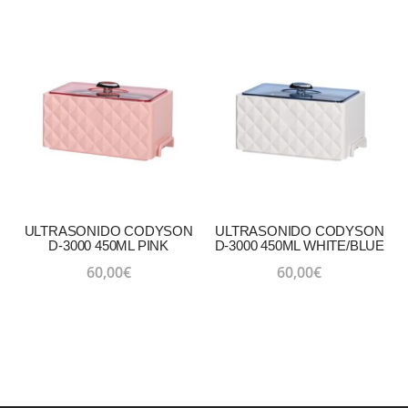
precio
precio
original
actual
era:
es:
109,85€.
104,99€
ULTRASONIDO CODYSON
ULTRASONIDO CODYSON
D-3000 450ML PINK
D-3000 450ML WHITE/BLUE
60,00
€
60,00
€