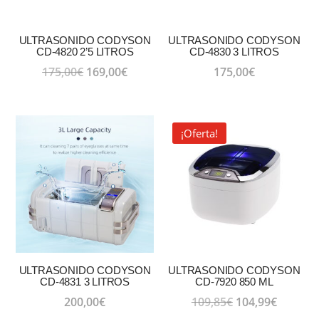
ULTRASONIDO CODYSON
ULTRASONIDO CODYSON
CD-4820 2’5 LITROS
CD-4830 3 LITROS
El
El
175,00
€
169,00
€
175,00
€
precio
precio
original
actual
era:
es:
¡Oferta!
175,00€.
169,00€.
ULTRASONIDO CODYSON
ULTRASONIDO CODYSON
CD-4831 3 LITROS
CD-7920 850 ML
El
El
200,00
€
109,85
€
104,99
€