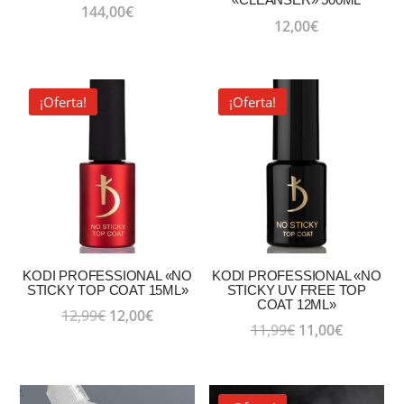
144,00
€
12,00
€
¡Oferta!
¡Oferta!
KODI PROFESSIONAL «NO
KODI PROFESSIONAL «NO
STICKY TOP COAT 15ML»
STICKY UV FREE TOP
COAT 12ML»
El
El
12,99
€
12,00
€
El
El
11,99
€
11,00
€
precio
precio
precio
precio
original
actual
original
actual
era:
es:
era:
es: