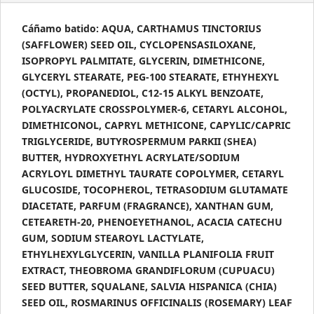
CUPUAÇÚ
Cáñamo batido: AQUA, CARTHAMUS TINCTORIUS
&
(SAFFLOWER) SEED OIL, CYCLOPENSASILOXANE,
CHÍA
ISOPROPYL PALMITATE, GLYCERIN, DIMETHICONE,
237GR
GLYCERYL STEARATE, PEG-100 STEARATE, ETHYHEXYL
cantidad
(OCTYL), PROPANEDIOL, C12-15 ALKYL BENZOATE,
POLYACRYLATE CROSSPOLYMER-6, CETARYL ALCOHOL,
DIMETHICONOL, CAPRYL METHICONE, CAPYLIC/CAPRIC
TRIGLYCERIDE, BUTYROSPERMUM PARKII (SHEA)
BUTTER, HYDROXYETHYL ACRYLATE/SODIUM
ACRYLOYL DIMETHYL TAURATE COPOLYMER, CETARYL
GLUCOSIDE, TOCOPHEROL, TETRASODIUM GLUTAMATE
DIACETATE, PARFUM (FRAGRANCE), XANTHAN GUM,
CETEARETH-20, PHENOEYETHANOL, ACACIA CATECHU
GUM, SODIUM STEAROYL LACTYLATE,
ETHYLHEXYLGLYCERIN, VANILLA PLANIFOLIA FRUIT
EXTRACT, THEOBROMA GRANDIFLORUM (CUPUACU)
SEED BUTTER, SQUALANE, SALVIA HISPANICA (CHIA)
SEED OIL, ROSMARINUS OFFICINALIS (ROSEMARY) LEAF