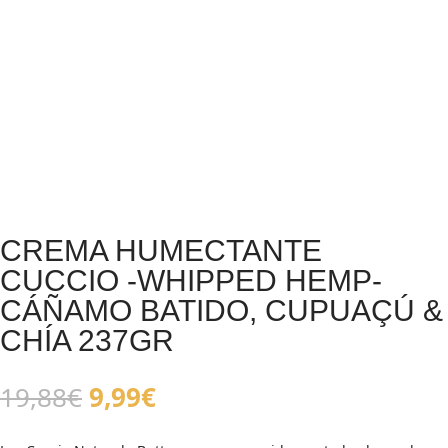
CREMA HUMECTANTE
CUCCIO -WHIPPED HEMP-
CÁÑAMO BATIDO, CUPUAÇÚ &
CHÍA 237GR
El
El
19,88
€
9,99
€
precio
precio
original
actual