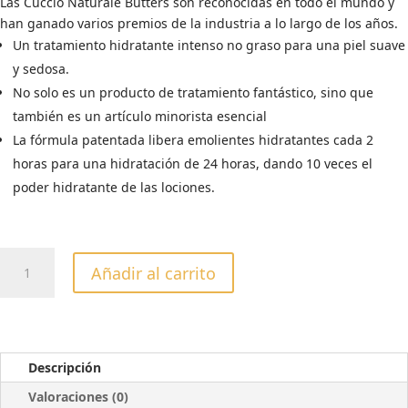
Las Cuccio Naturale Butters son reconocidas en todo el mundo y
era:
es:
han ganado varios premios de la industria a lo largo de los años.
19,88€.
9,99€.
Un tratamiento hidratante intenso no graso para una piel suave
y sedosa.
No solo es un producto de tratamiento fantástico, sino que
también es un artículo minorista esencial
La fórmula patentada libera emolientes hidratantes cada 2
horas para una hidratación de 24 horas, dando 10 veces el
poder hidratante de las lociones.
CREMA
Añadir al carrito
HUMECTANTE
CUCCIO
-
WHIPPED
HEMP-
Descripción
CÁÑAMO
Valoraciones (0)
BATIDO,