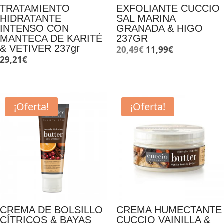
TRATAMIENTO
EXFOLIANTE CUCCIO
HIDRATANTE
SAL MARINA
INTENSO CON
GRANADA & HIGO
MANTECA DE KARITÉ
237GR
& VETIVER 237gr
El
El
20,49
€
11,99
€
29,21
€
precio
precio
original
actual
era:
es:
20,49€.
11,99€.
¡Oferta!
¡Oferta!
CREMA DE BOLSILLO
CREMA HUMECTANTE
CÍTRICOS & BAYAS
CUCCIO VAINILLA &