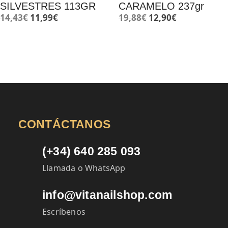
SILVESTRES 113GR
CARAMELO 237gr
El
El
El
El
14,43
€
11,99
€
19,88
€
12,90
€
precio
precio
precio
precio
original
actual
original
actual
era:
es:
era:
es:
14,43€.
11,99€.
19,88€.
12,90€.
CONTÁCTANOS
(+34) 640 285 093
Llamada o WhatsApp
info@vitanailshop.com
Escríbenos