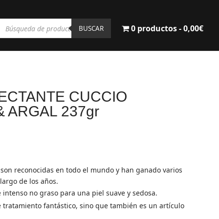
Búsqueda
0 productos
0,00€
de
BUSCAR
productos
ECTANTE CUCCIO
 ARGAL 237gr
l
recio
ctual
s son reconocidas en todo el mundo y han ganado varios
s:
 largo de los años.
2,90€.
 intenso no graso para una piel suave y sedosa.
 tratamiento fantástico, sino que también es un artículo