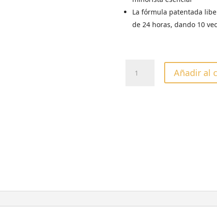
La fórmula patentada libe
de 24 horas, dando 10 vec
CREMA
Añadir al 
HUMECTANTE
CUCCIO
TANGERINA
&
ARGAL
237gr
cantidad