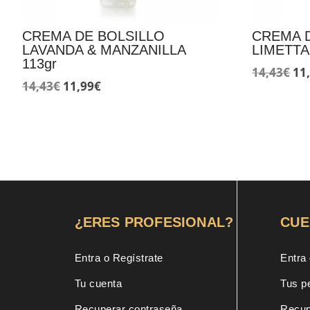
CREMA DE BOLSILLO
CREMA 
LAVANDA & MANZANILLA
LIMETTA
113gr
El
14,43
€
11
El
El
14,43
€
11,99
€
pr
precio
precio
ori
original
actual
era
era:
es:
14,
14,43€.
11,99€.
¿ERES PROFESIONAL?
CUE
Entra o Regístrate
Entra 
Tu cuenta
Tus p
Recuperar contraseña
Recup