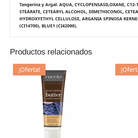
Tangerina y Argal: AQUA, CYCLOPENSASILOXANE, C
STEARATE, CETEARYL ALCOHOL, DIMETHICONOL, CETE
HYDROXYETHYL CELLULOSE, ARGANIA SPINOSA KERNEL O
(CI14700), BLUE1 (CI42090).
Productos relacionados
¡Oferta!
¡Ofert