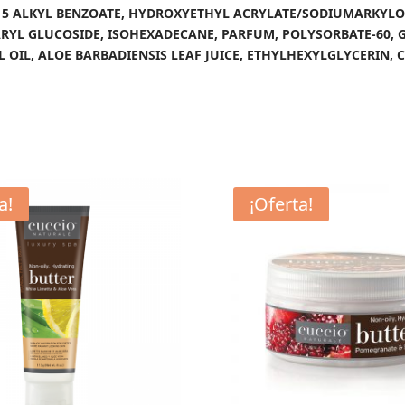
12-15 ALKYL BENZOATE, HYDROXYETHYL ACRYLATE/SODIUMARKYL
ARYL GLUCOSIDE, ISOHEXADECANE, PARFUM, POLYSORBATE-60,
IL, ALOE BARBADIENSIS LEAF JUICE, ETHYLHEXYLGLYCERIN, CIT
a!
¡Oferta!