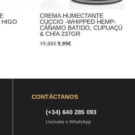
E
CREMA HUMECTANTE
 HIGO
CUCCIO -WHIPPED HEMP-
CÁÑAMO BATIDO, CUPUAÇÚ
& CHÍA 237GR
El
El
19,88
€
9,99
€
precio
precio
original
actual
era:
es:
19,88€.
9,99€.
CONTÁCTANOS
(+34) 640 285 093
Llamada o WhatsApp