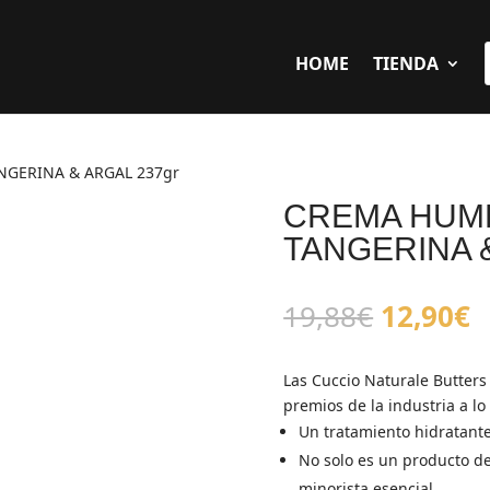
HOME
TIENDA
GERINA & ARGAL 237gr
CREMA HUM
TANGERINA &
El
E
19,88
€
12,90
€
precio
p
original
a
Las Cuccio Naturale Butter
era:
e
premios de la industria a lo
19,88€.
1
Un tratamiento hidratante
No solo es un producto de
minorista esencial