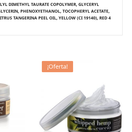
OLYL DIMETHYL TAURATE COPOLYMER, GLYCERYL
 GLYCERIN, PHENOXYETHANOL, TOCOPHERYL ACETATE,
RUS TANGERINA PEEL OIL, YELLOW (CI 19140), RED 4
¡Oferta!