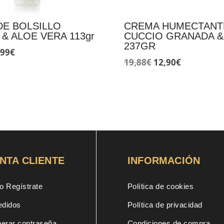
DE BOLSILLO
CREMA HUMECTANT
 & ALOE VERA 113gr
CUCCIO GRANADA &
237GR
El
,99
€
El
El
19,88
€
12,90
€
ecio
precio
precio
precio
ginal
actual
original
actual
:
es:
era:
es:
43€.
11,99€.
19,88€.
12,90€.
NTA CLIENTE
INFORMACIÓN
o Regístrate
Política de cookies
edidos
Política de privacidad
erar contraseña
Condiciones de compra