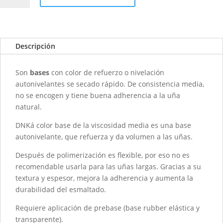
DNKA
-
0020
Intuitive
Descripción
-
BASE
Son
bases
con color de refuerzo o nivelación
CON
autonivelantes se secado rápido. De consistencia media,
COLOR
no se encogen y tiene buena adherencia a la uña
-
natural.
30ML
cantidad
DNKá color base de la viscosidad media es una base
autonivelante, que refuerza y da volumen a las uñas.
Después de polimerización es flexible, por eso no es
recomendable usarla para las uñas largas. Gracias a su
textura y espesor, mejora la adherencia y aumenta la
durabilidad del esmaltado.
Requiere aplicación de prebase (base rubber elástica y
transparente).