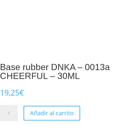
Base rubber DNKA – 0013a
CHEERFUL – 30ML
19,25
€
Base
Añadir al carrito
rubber
DNKA
-