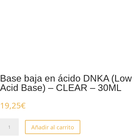
Base baja en ácido DNKA (Low
Acid Base) – CLEAR – 30ML
19,25
€
Base
Añadir al carrito
baja
en