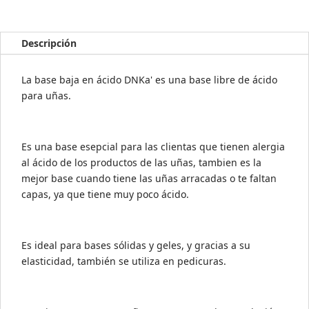
ácido
DNKA
(Low
Descripción
Acid
Base)
La base baja en ácido DNKa' es una base libre de ácido
-
para uñas.
CLEAR
-
30ML
Es una base esepcial para las clientas que tienen alergia
cantidad
al ácido de los productos de las uñas, tambien es la
mejor base cuando tiene las uñas arracadas o te faltan
capas, ya que tiene muy poco ácido.
Es ideal para bases sólidas y geles, y gracias a su
elasticidad, también se utiliza en pedicuras.