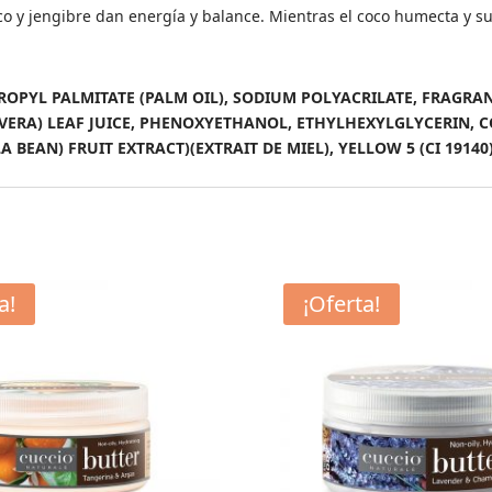
oco y jengibre dan energía y balance. Mientras el coco humecta y su
237ML
cantidad
OPYL PALMITATE (PALM OIL), SODIUM POLYACRILATE, FRAGRAN
VERA) LEAF JUICE, PHENOXYETHANOL, ETHYLHEXYLGLYCERIN, C
EAN) FRUIT EXTRACT)(EXTRAIT DE MIEL), YELLOW 5 (CI 19140), R
a!
¡Oferta!