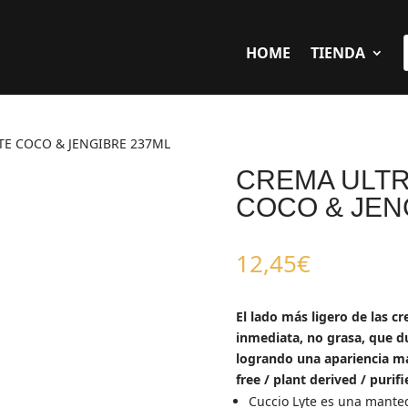
HOME
TIENDA
TE COCO & JENGIBRE 237ML
CREMA ULTR
COCO & JEN
12,45
€
El lado más ligero de las 
inmediata, no grasa, que du
logrando una apariencia más
free / plant derived / purif
Cuccio Lyte es una manteq