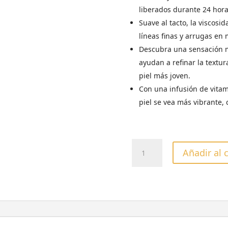
liberados durante 24 hora
Suave al tacto, la viscosi
líneas finas y arrugas en 
Descubra una sensación m
ayudan a refinar la textu
piel más joven.
Con una infusión de vitam
piel se vea más vibrante, 
CREMA
Añadir al 
ULTRA
LIGERA
CUCCIO
LYTE
COCO
&
JENGIBRE