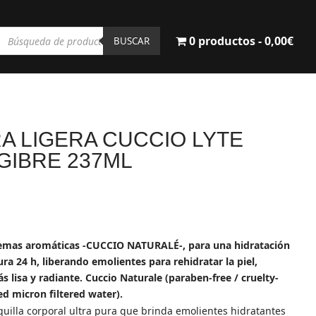
Búsqueda
0 productos
0,00€
de
BUSCAR
productos
A LIGERA CUCCIO LYTE
GIBRE 237ML
cremas aromáticas -CUCCIO NATURALÉ-, para una hidratación
ra 24 h, liberando emolientes para rehidratar la piel,
 lisa y radiante. Cuccio Naturale (paraben-free / cruelty-
ied micron filtered water).
uilla corporal ultra pura que brinda emolientes hidratantes