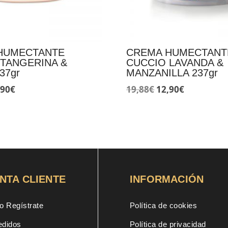
HUMECTANTE
CREMA HUMECTANT
 TANGERINA &
CUCCIO LAVANDA &
37gr
MANZANILLA 237gr
El
El
El
,90
€
19,88
€
12,90
€
ecio
precio
precio
precio
ginal
actual
original
actual
:
es:
era:
es:
88€.
12,90€.
19,88€.
12,90€.
NTA CLIENTE
INFORMACIÓN
o Regístrate
Política de cookies
edidos
Política de privacidad