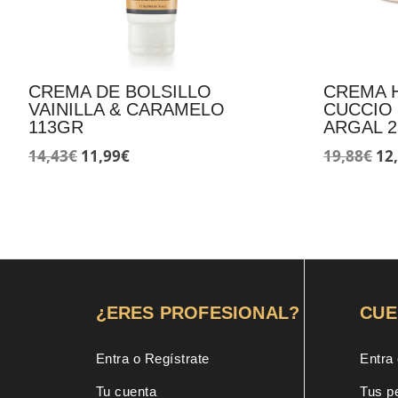
CREMA DE BOLSILLO
CREMA 
VAINILLA & CARAMELO
CUCCIO
113GR
ARGAL 2
El
El
El
14,43
€
11,99
€
19,88
€
12
precio
precio
pr
original
actual
ori
era:
es:
era
14,43€.
11,99€.
19,
¿ERES PROFESIONAL?
CUE
Entra o Regístrate
Entra 
Tu cuenta
Tus p