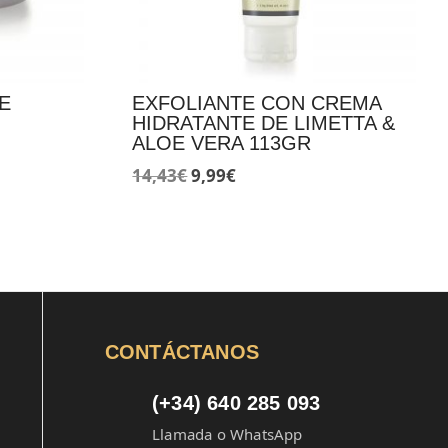
E
EXFOLIANTE CON CREMA
HIDRATANTE DE LIMETTA &
ALOE VERA 113GR
El
El
14,43
€
9,99
€
precio
precio
original
actual
era:
es:
14,43€.
9,99€.
CONTÁCTANOS
(+34) 640 285 093
Llamada o WhatsApp