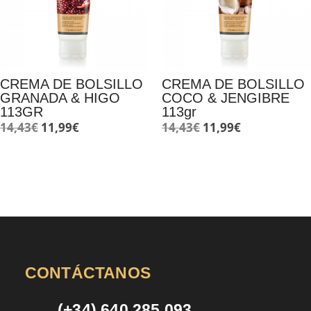
CREMA DE BOLSILLO
CREMA DE BOLSILLO
GRANADA & HIGO
COCO & JENGIBRE
113GR
113gr
El
El
El
El
14,43
€
11,99
€
14,43
€
11,99
€
precio
precio
precio
precio
original
actual
original
actual
era:
es:
era:
es:
14,43€.
11,99€.
14,43€.
11,99€.
CONTÁCTANOS
(+34) 640 285 093