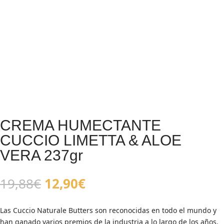
CREMA HUMECTANTE
CUCCIO LIMETTA & ALOE
VERA 237gr
El
El
19,88
€
12,90
€
precio
precio
original
actual
Las Cuccio Naturale Butters son reconocidas en todo el mundo y
era:
es:
han ganado varios premios de la industria a lo largo de los años.