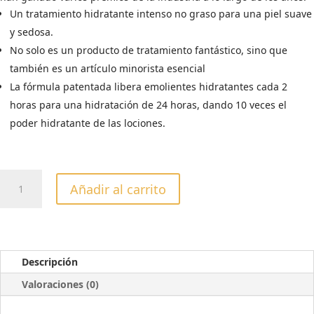
19,88€.
12,90€.
Un tratamiento hidratante intenso no graso para una piel suave
y sedosa.
No solo es un producto de tratamiento fantástico, sino que
también es un artículo minorista esencial
La fórmula patentada libera emolientes hidratantes cada 2
horas para una hidratación de 24 horas, dando 10 veces el
poder hidratante de las lociones.
CREMA
Añadir al carrito
HUMECTANTE
CUCCIO
LIMETTA
&
ALOE
Descripción
VERA
Valoraciones (0)
237gr
cantidad