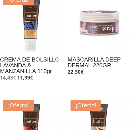
CREMA DE BOLSILLO
MASCARILLA DEEP
LAVANDA &
DERMAL 226GR
MANZANILLA 113gr
22,30
€
El
El
14,43
€
11,99
€
precio
precio
original
actual
era:
es:
¡Oferta!
¡Oferta!
14,43€.
11,99€.