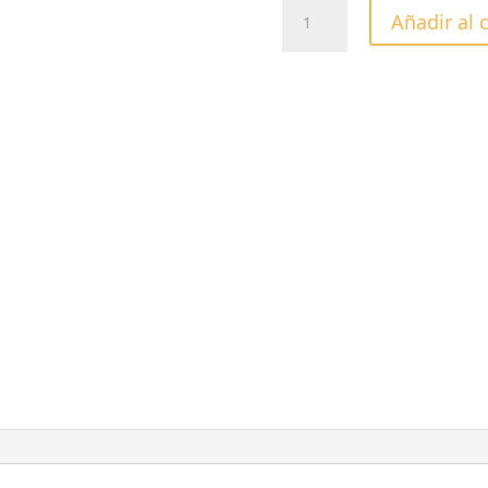
CREMA
Añadir al 
HUMECTANTE
CUCCIO
TRUFA
BLANCA
237gr
cantidad