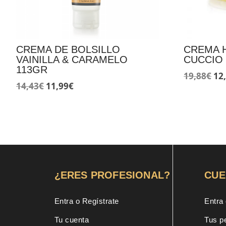
CREMA DE BOLSILLO
CREMA 
VAINILLA & CARAMELO
CUCCIO 
113GR
El
19,88
€
12
El
El
14,43
€
11,99
€
pr
precio
precio
ori
original
actual
era
era:
es:
19,
14,43€.
11,99€.
¿ERES PROFESIONAL?
CUE
Entra o Regístrate
Entra 
Tu cuenta
Tus p