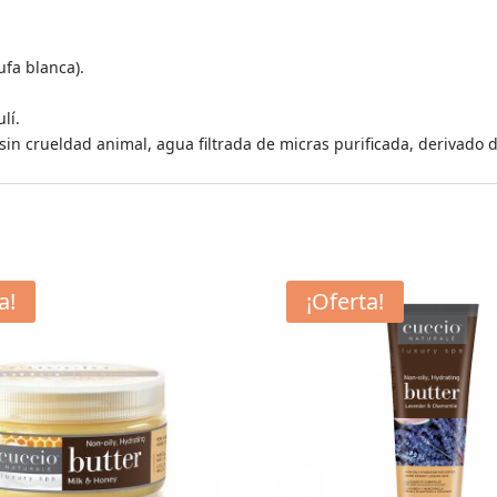
ufa blanca).
lí.
 sin crueldad animal, agua filtrada de micras purificada, derivado 
a!
¡Oferta!