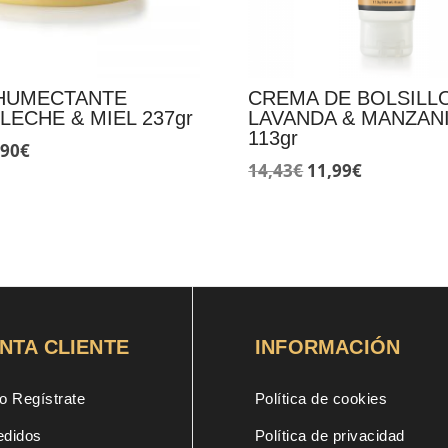
HUMECTANTE
CREMA DE BOLSILL
LECHE & MIEL 237gr
LAVANDA & MANZAN
113gr
El
,90
€
El
El
14,43
€
11,99
€
ecio
precio
precio
precio
ginal
actual
original
actual
:
es:
era:
es:
88€.
12,90€.
14,43€.
11,99€.
NTA CLIENTE
INFORMACIÓN
o Regístrate
Política de cookies
edidos
Política de privacidad