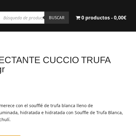
Búsqueda
0 productos
0,00€
de
BUSCAR
productos
ECTANTE CUCCIO TRUFA
r
e merece con el soufflé de trufa blanca lleno de
iluminada, hidratada e hidratada con Souffle de Trufa Blanca,
chulí.