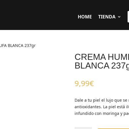
HOME
TIENDA
UFA BLANCA 237gr
CREMA HUM
BLANCA 237g
9,99
€
Dale a tu piel el lujo que s
antioxidantes. La piel está 
infundido con moringa y pa