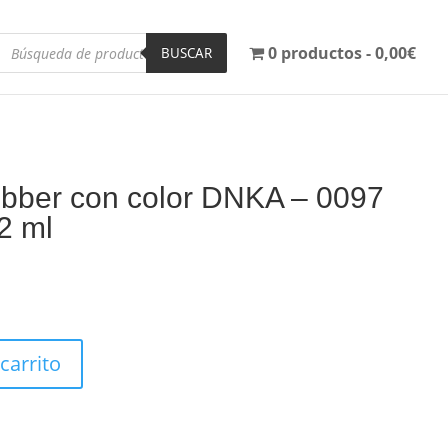
Búsqueda
0 productos
0,00€
de
BUSCAR
productos
ubber con color DNKA – 0097
2 ml
 carrito