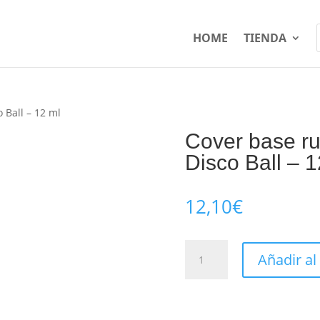
HOME
TIENDA
 Ball – 12 ml
Cover base r
Disco Ball – 1
12,10
€
Cover
Añadir al
base
rubber
con
color