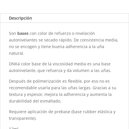
-0017
KIND
-
Descripción
BASE
CON
Son
bases
con color de refuerzo o nivelación
COLOR
autonivelantes se secado rápido. De consistencia media,
-
no se encogen y tiene buena adherencia a la uña
30ML
natural.
cantidad
DNKá color base de la viscosidad media es una base
autonivelante, que refuerza y da volumen a las uñas.
Después de polimerización es flexible, por eso no es
recomendable usarla para las uñas largas. Gracias a su
textura y espesor, mejora la adherencia y aumenta la
durabilidad del esmaltado.
Requiere aplicación de prebase (base rubber elástica y
transparente).
12ml