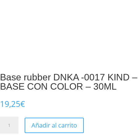
Base rubber DNKA -0017 KIND –
BASE CON COLOR – 30ML
19,25
€
Base
Añadir al carrito
rubber
DNKA