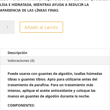
LISA E HIDRATADA, MIENTRAS AYUDA A REDUCIR LA
APARIENCIA DE LAS LÍNEAS FINAS.
ACEITE
Añadir al carrito
ANTIOXIDANTE
DE
SEMILLA
DE
UVA
Descripción
ANTI-
Valoraciones (0)
EDAD
30
Puede usarse con guantes de algodón, toallas húmedas
ML.
tibias o guantes tibios. Apto para utilizarse antes del
cantidad
tratamiento de parafina. Para un tratamiento más
intenso, aplique el aceite antioxidante y coloque las
manos en guantes de algodón durante la noche.
COMPONENTES: