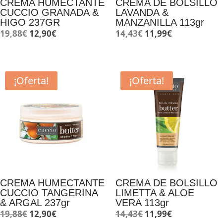
CREMA HUMECTANTE
CREMA DE BOLSILLO
CUCCIO GRANADA &
LAVANDA &
HIGO 237GR
MANZANILLA 113gr
El
El
El
El
19,88
€
12,90
€
14,43
€
11,99
€
precio
precio
precio
precio
original
actual
original
actual
era:
es:
era:
es:
¡Oferta!
¡Oferta!
19,88€.
12,90€.
14,43€.
11,99€.
CREMA HUMECTANTE
CREMA DE BOLSILLO
CUCCIO TANGERINA
LIMETTA & ALOE
& ARGAL 237gr
VERA 113gr
El
El
El
El
19,88
€
12,90
€
14,43
€
11,99
€