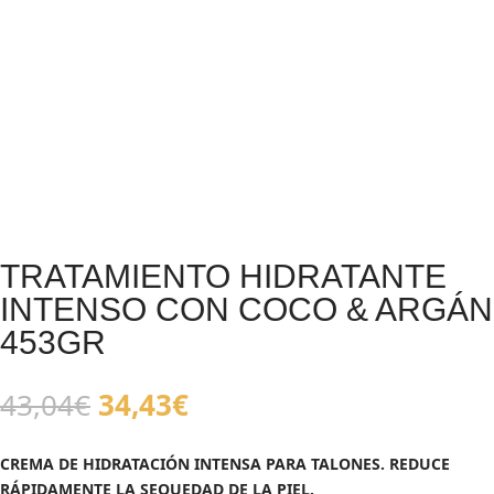
TRATAMIENTO HIDRATANTE
INTENSO CON COCO & ARGÁN
453GR
El
El
43,04
€
34,43
€
precio
precio
original
actual
CREMA DE HIDRATACIÓN INTENSA PARA TALONES. REDUCE
era:
es:
RÁPIDAMENTE LA SEQUEDAD DE LA PIEL.