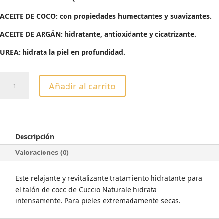
43,04€.
34,43€.
ACEITE DE COCO: con propiedades humectantes y suavizantes.
ACEITE DE ARGÁN: hidratante, antioxidante y cicatrizante.
UREA: hidrata la piel en profundidad.
TRATAMIENTO
Añadir al carrito
HIDRATANTE
INTENSO
CON
COCO
&
Descripción
ARGÁN
Valoraciones (0)
453GR
cantidad
Este relajante y revitalizante tratamiento hidratante para
el talón de coco de Cuccio Naturale hidrata
intensamente. Para pieles extremadamente secas.