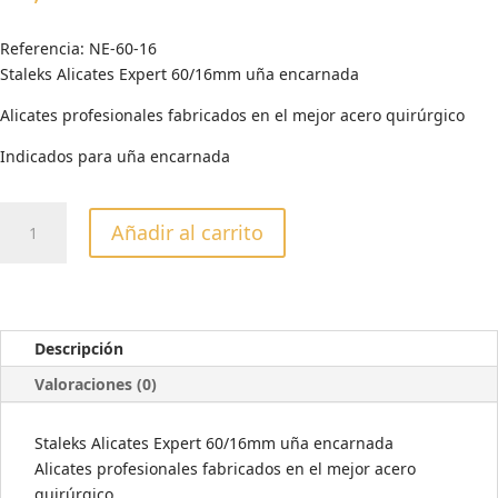
Referencia:
NE-60-16
Staleks Alicates Expert 60/16mm uña encarnada
Alicates profesionales fabricados en el mejor acero quirúrgico
Indicados para uña encarnada
STALEKS
Añadir al carrito
ALICATES
EXPERT
60/16MM
UÑA
ENCARNADA
Descripción
cantidad
Valoraciones (0)
Staleks Alicates Expert 60/16mm uña encarnada
Alicates profesionales fabricados en el mejor acero
quirúrgico