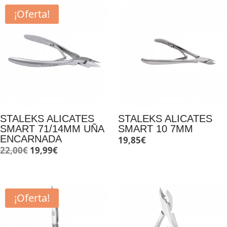
¡Oferta!
STALEKS ALICATES
STALEKS ALICATES
SMART 71/14MM UÑA
SMART 10 7MM
ENCARNADA
19,85
€
El
El
22,00
€
19,99
€
precio
precio
original
actual
era:
es:
¡Oferta!
22,00€.
19,99€.