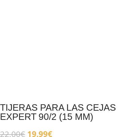
TIJERAS PARA LAS CEJAS
EXPERT 90/2 (15 MM)
El
El
22,00
€
19,99
€