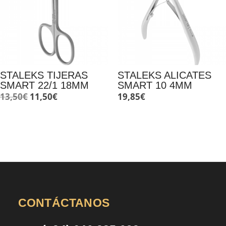
STALEKS TIJERAS
STALEKS ALICATES
SMART 22/1 18MM
SMART 10 4MM
El
El
13,50
€
11,50
€
19,85
€
precio
precio
original
actual
era:
es:
13,50€.
11,50€.
CONTÁCTANOS