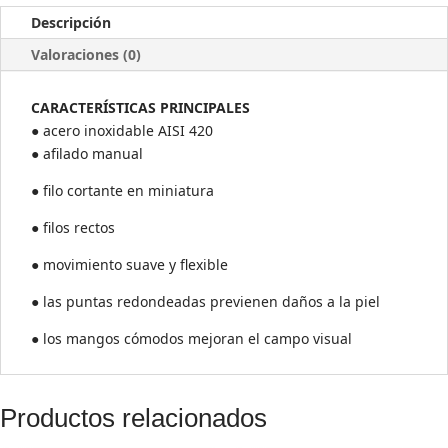
90/2
Descripción
(15
Valoraciones (0)
MM)
cantidad
CARACTERÍSTICAS PRINCIPALES
● acero inoxidable AISI 420
● afilado manual
● filo cortante en miniatura
● filos rectos
● movimiento suave y flexible
● las puntas redondeadas previenen daños a la piel
● los mangos cómodos mejoran el campo visual
Productos relacionados