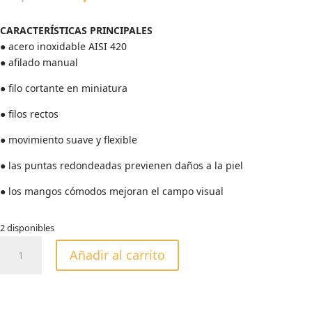
precio
precio
original
actual
CARACTERÍSTICAS PRINCIPALES
era:
es:
● acero inoxidable AISI 420
22,00€.
19,99€.
● afilado manual
● filo cortante en miniatura
● filos rectos
● movimiento suave y flexible
● las puntas redondeadas previenen daños a la piel
● los mangos cómodos mejoran el campo visual
2 disponibles
TIJERAS
Añadir al carrito
PARA
LAS
CEJAS
EXPERT