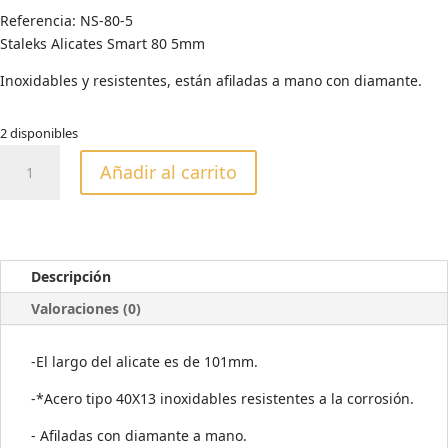
original
actual
Referencia:
NS-80-5
era:
es:
Staleks Alicates Smart 80 5mm
19,85€.
15,99€.
Inoxidables y resistentes, están afiladas a mano con diamante.
2 disponibles
STALEKS
Añadir al carrito
ALICATES
SMART
80
5MM
cantidad
Descripción
Valoraciones (0)
-El largo del alicate es de 101mm.
-*Acero tipo 40X13 inoxidables resistentes a la corrosión.
- Afiladas con diamante a mano.