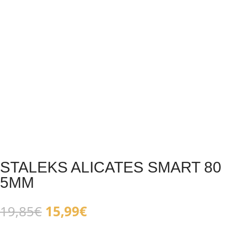
STALEKS ALICATES SMART 80
5MM
El
El
19,85
€
15,99
€
precio
precio