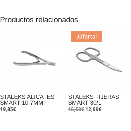
Productos relacionados
¡Oferta!
STALEKS ALICATES
STALEKS TIJERAS
SMART 10 7MM
SMART 30/1
El
El
19,85
€
15,50
€
12,99
€
precio
precio
original
actual