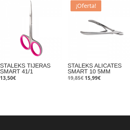
era:
es:
¡Oferta!
15,50€.
12,99€.
STALEKS TIJERAS
STALEKS ALICATES
SMART 41/1
SMART 10 5MM
El
El
13,50
€
19,85
€
15,99
€
precio
precio
original
actual
era:
es:
19,85€.
15,99€.