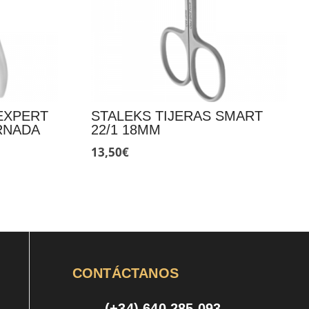
EXPERT
STALEKS TIJERAS SMART
RNADA
22/1 18MM
13,50
€
CONTÁCTANOS
(+34) 640 285 093