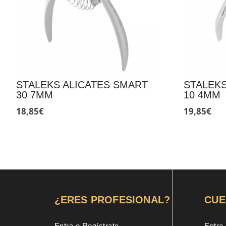
STALEKS ALICATES SMART
STALEKS
30 7MM
10 4MM
18,85
€
19,85
€
¿ERES PROFESIONAL?
CUE
Entra o Regístrate
Entra 