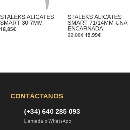
STALEKS ALICATES
STALEKS ALICATES
SMART 30 7MM
SMART 71/14MM UÑA
ENCARNADA
18,85
€
El
El
22,00
€
19,99
€
precio
precio
original
actual
era:
es:
22,00€.
19,99€.
CONTÁCTANOS
(+34) 640 285 093
Llamada o WhatsApp