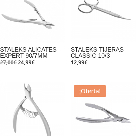
STALEKS ALICATES
STALEKS TIJERAS
EXPERT 90/7MM
CLASSIC 10/3
El
El
27,00
€
24,99
€
12,99
€
precio
precio
original
actual
era:
es:
¡Oferta!
27,00€.
24,99€.