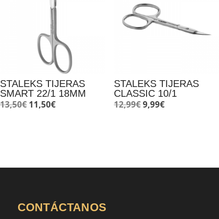
STALEKS TIJERAS
STALEKS TIJERAS
SMART 22/1 18MM
CLASSIC 10/1
El
El
El
El
13,50
€
11,50
€
12,99
€
9,99
€
precio
precio
precio
precio
original
actual
original
actual
era:
es:
era:
es:
13,50€.
11,50€.
12,99€.
9,99€.
CONTÁCTANOS