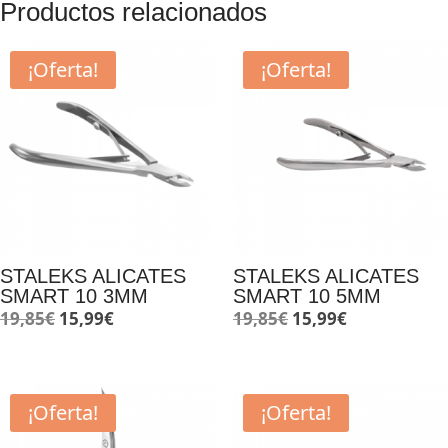
Productos relacionados
¡Oferta!
¡Oferta!
STALEKS ALICATES
STALEKS ALICATES
SMART 10 3MM
SMART 10 5MM
El
El
El
El
19,85
€
15,99
€
19,85
€
15,99
€
precio
precio
precio
precio
original
actual
original
actual
era:
es:
era:
es:
¡Oferta!
¡Oferta!
19,85€.
15,99€.
19,85€.
15,99€.