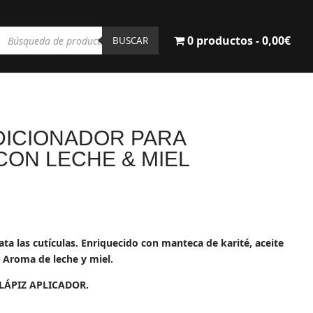
Búsqueda
0 productos
0,00€
de
BUSCAR
productos
DICIONADOR PARA
CON LECHE & MIEL
ecio
tual
ata las cutículas. Enriquecido con manteca de karité, aceite
:
. Aroma de leche y miel.
16€.
ÁPIZ APLICADOR.