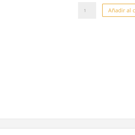
LÁPIZ
Añadir al 
ACONDICIONADOR
PARA
CUTÍCULAS
CON
LECHE
&
MIEL
cantidad