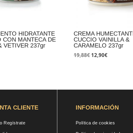
IENTO HIDRATANTE
CREMA HUMECTANT
O CON MANTECA DE
CUCCIO VAINILLA &
& VETIVER 237gr
CARAMELO 237gr
El
El
19,88
€
12,90
€
precio
precio
original
actual
era:
es:
19,88€.
12,90€.
NTA CLIENTE
INFORMACIÓN
o Regístrate
Política de cookies