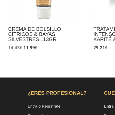
CREMA DE BOLSILLO
TRATAM
CÍTRICOS & BAYAS
INTENS
SILVESTRES 113GR
KARITÉ 
El
El
14,43
€
11,99
€
29,21
€
precio
precio
original
actual
era:
es:
14,43€.
11,99€.
¿ERES PROFESIONAL?
CUE
Entra o Regístrate
Entra 