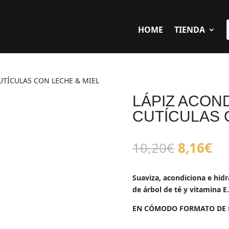
HOME
TIENDA
UTÍCULAS CON LECHE & MIEL
LÁPIZ ACON
CUTÍCULAS 
El
El
10,20
€
8,16
€
precio
pr
original
ac
Suaviza, acondiciona e hidr
era:
es
de árbol de té y vitamina E
10,20€.
8,
EN CÓMODO FORMATO DE L