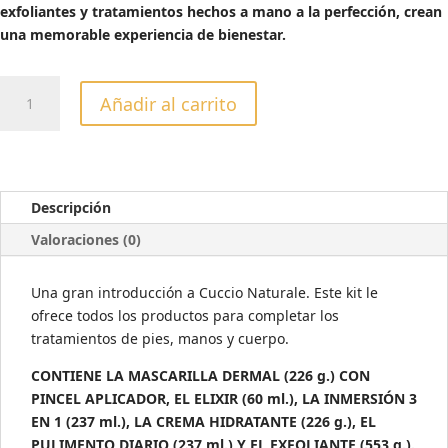
exfoliantes y tratamientos hechos a mano a la perfección, crean
una memorable experiencia de bienestar.
KIT
Añadir al carrito
AROMAS
TEMÁTICOS
GRANADA
&
HIGO
Descripción
cantidad
Valoraciones (0)
Una gran introducción a Cuccio Naturale. Este kit le
ofrece todos los productos para completar los
tratamientos de pies, manos y cuerpo.
CONTIENE LA MASCARILLA DERMAL (226 g.) CON
PINCEL APLICADOR, EL ELIXIR (60 ml.), LA INMERSIÓN 3
EN 1 (237 ml.), LA CREMA HIDRATANTE (226 g.), EL
PULIMENTO DIARIO (237 ml.) Y EL EXFOLIANTE (553 g.).