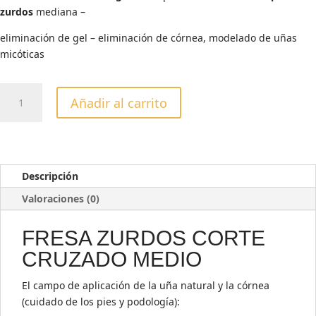
zurdos
mediana –
eliminación de gel – eliminación de córnea, modelado de uñas
micóticas
FRESA
Añadir al carrito
ZURDOS
VERDE
BLANCA
GRANADA
cantidad
Descripción
Valoraciones (0)
FRESA ZURDOS CORTE
CRUZADO MEDIO
El campo de aplicación de la uña natural y la córnea
(cuidado de los pies y podología):