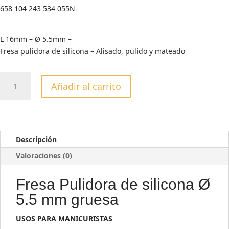
658 104 243 534 055N
L 16mm – Ø 5.5mm –
Fresa pulidora de silicona – Alisado, pulido y mateado
BALA
Añadir al carrito
PEQUEÑA
SILICONA
GRANO
GRUESO
GERMAN
Descripción
cantidad
Valoraciones (0)
Fresa Pulidora de silicona Ø
5.5 mm gruesa
USOS PARA MANICURISTAS