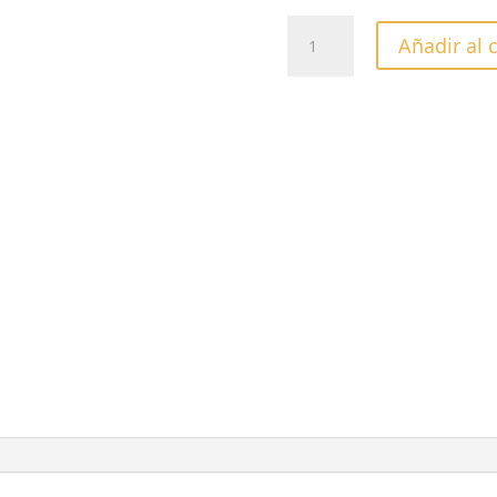
FRESA
Añadir al 
LLAMA
ROJA
PUNTA
023
cantidad