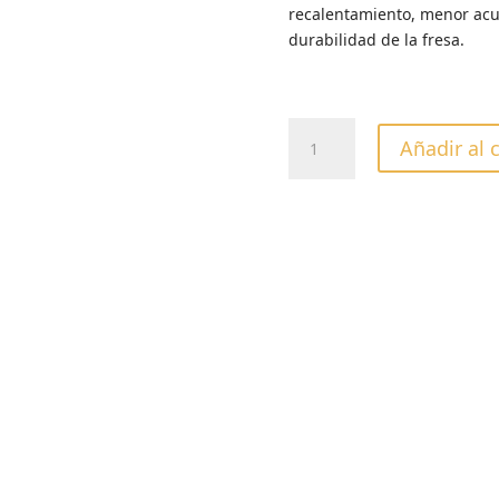
recalentamiento, menor acu
durabilidad de la fresa.
FRESA
Añadir al 
LLAMA
HURACAN
AZUL
023
cantidad