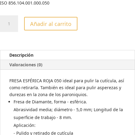
ISO 856.104.001.000.050
FRESA
Añadir al carrito
ESFÉRICA
ROJA
050
cantidad
Descripción
Valoraciones (0)
FRESA ESFÉRICA ROJA 050 ideal para pulir la cutícula, así
como retirarla. También es ideal para pulir asperezas y
durezas en la zona de los paroniquios.
Fresa de Diamante, forma - esférica.
Abrasividad media; diámetro - 5,0 mm; Longitud de la
superficie de trabajo - 8 mm.
Aplicación:
- Pulido y retirado de cutícula