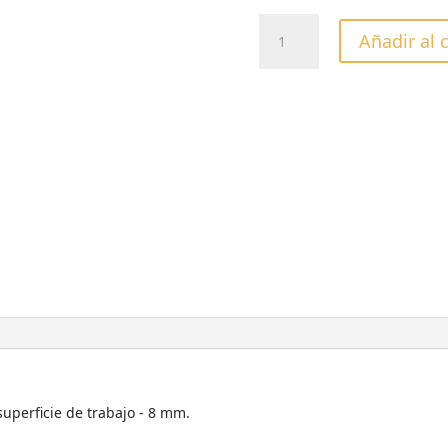
FRESA
Añadir al 
ESFÉRICA
ROJA
033
cantidad
uperficie de trabajo - 8 mm.