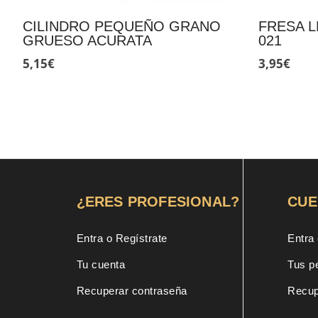
CILINDRO PEQUEÑO GRANO
FRESA L
GRUESO ACURATA
021
5,15
€
3,95
€
¿ERES PROFESIONAL?
CUE
Entra o Regístrate
Entra 
Tu cuenta
Tus p
Recuperar contraseña
Recup