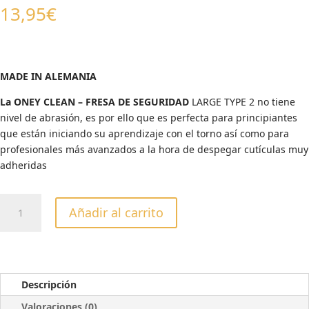
13,95
€
MADE IN ALEMANIA
La ONEY CLEAN – FRESA DE SEGURIDAD
LARGE TYPE 2 no tiene
nivel de abrasión, es por ello que es perfecta para principiantes
que están iniciando su aprendizaje con el torno así como para
profesionales más avanzados a la hora de despegar cutículas muy
adheridas
FRESA
Añadir al carrito
DE
SEGURIDAD
ONEY
CLEAN
LARGE
Descripción
TYPE
Valoraciones (0)