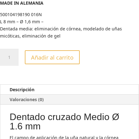
MADE IN ALEMANIA
500104198190 016N
L 8 mm – Ø 1,6 mm –
Dentada media: eliminación de córnea, modelado de uñas
micóticas, eliminación de gel
FRESA
Añadir al carrito
CARBURO
TUNGSTENO
AZUL
CONE
CROSS
Descripción
TEETH
Valoraciones (0)
cantidad
Dentado cruzado Medio Ø
1.6 mm
El campo de aplicación de la uña natural y la córnea