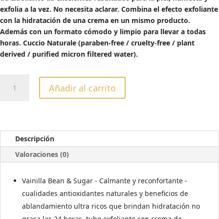
exfolia a la vez. No necesita aclarar. Combina el efecto exfoliante
con la hidratación de una crema en un mismo producto.
Además con un formato cómodo y limpio para llevar a todas
horas. Cuccio Naturale (paraben-free / cruelty-free / plant
derived / purified micron filtered water).
EXFOLIANTE
Añadir al carrito
CON
CREMA
HIDRATANTE
DE
VAINILLA
Descripción
&
Valoraciones (0)
CARAMELO
113GR
cantidad
Vainilla Bean & Sugar - Calmante y reconfortante -
cualidades antioxidantes naturales y beneficios de
ablandamiento ultra ricos que brindan hidratación no
grasa las 24 horas, tubo exfoliante con crema de