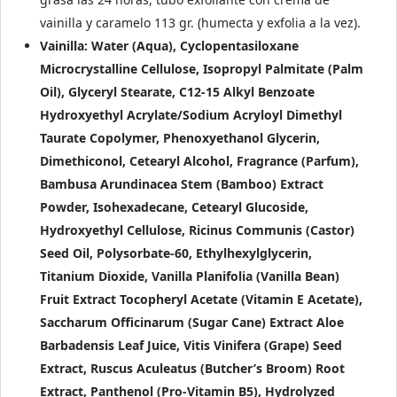
vainilla y caramelo 113 gr. (humecta y exfolia a la vez).
Vainilla: Water (Aqua), Cyclopentasiloxane
Microcrystalline Cellulose, Isopropyl Palmitate (Palm
Oil), Glyceryl Stearate, C12-15 Alkyl Benzoate
Hydroxyethyl Acrylate/Sodium Acryloyl Dimethyl
Taurate Copolymer, Phenoxyethanol Glycerin,
Dimethiconol, Cetearyl Alcohol, Fragrance (Parfum),
Bambusa Arundinacea Stem (Bamboo) Extract
Powder, Isohexadecane, Cetearyl Glucoside,
Hydroxyethyl Cellulose, Ricinus Communis (Castor)
Seed Oil, Polysorbate-60, Ethylhexylglycerin,
Titanium Dioxide, Vanilla Planifolia (Vanilla Bean)
Fruit Extract Tocopheryl Acetate (Vitamin E Acetate),
Saccharum Officinarum (Sugar Cane) Extract Aloe
Barbadensis Leaf Juice, Vitis Vinifera (Grape) Seed
Extract, Ruscus Aculeatus (Butcher’s Broom) Root
Extract, Panthenol (Pro-Vitamin B5), Hydrolyzed