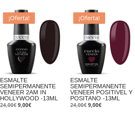
era:
es:
original
actual
21,00€.
12,00€.
era:
es:
¡Oferta!
¡Oferta!
24,00€.
9,00€.
ESMALTE
ESMALTE
SEMIPERMANENTE
SEMIPERMANENTE
VENEER 2AM IN
VENEER POSITIVEL Y
HOLLYWOOD -13ML
POSITANO -13ML
El
El
El
El
24,00
€
9,00
€
24,00
€
9,00
€
precio
precio
precio
precio
original
actual
original
actual
era:
es:
era:
es: