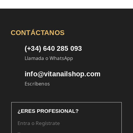
24,00€.
9,00€.
24,00€.
9,00€.
CONTÁCTANOS
(+34) 640 285 093
Llamada o WhatsApp
info@vitanailshop.com
Escríbenos
¿ERES PROFESIONAL?
Entra o Regístrate