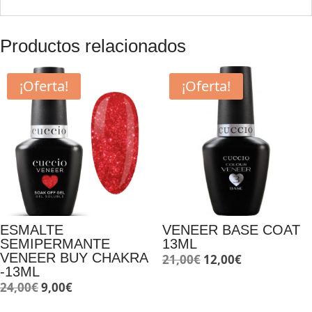
Productos relacionados
¡Oferta!
¡Oferta!
ESMALTE
VENEER BASE COAT
SEMIPERMANTE
13ML
VENEER BUY CHAKRA
El
El
21,00
€
12,00
€
-13ML
precio
precio
El
El
24,00
€
9,00
€
original
actual
precio
precio