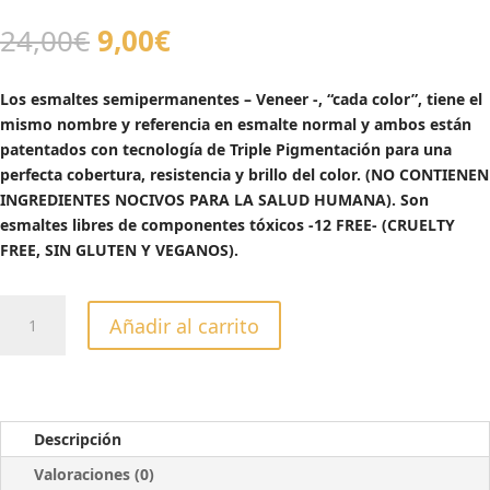
El
El
24,00
€
9,00
€
precio
precio
original
actual
Los esmaltes semipermanentes – Veneer -, “cada color”, tiene el
era:
es:
mismo nombre y referencia en esmalte normal y ambos están
24,00€.
9,00€.
patentados con tecnología de Triple Pigmentación para una
perfecta cobertura, resistencia y brillo del color. (NO CONTIENEN
INGREDIENTES NOCIVOS PARA LA SALUD HUMANA). Son
esmaltes libres de componentes tóxicos -12 FREE- (CRUELTY
FREE, SIN GLUTEN Y VEGANOS).
ESMALTE
Añadir al carrito
SEMIPERMANTE
VENEER
BEIJING
NIGHT
GLOW
Descripción
-13ML
Valoraciones (0)
cantidad