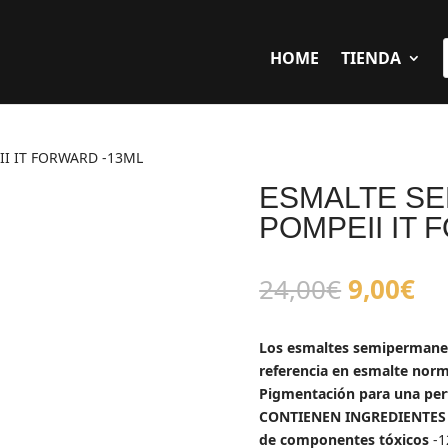
HOME
TIENDA
I IT FORWARD -13ML
ESMALTE S
POMPEII IT
El
El
24,00
€
9,00
€
precio
pr
original
ac
Los esmaltes semipermanent
era:
es
referencia en esmalte norm
24,00€.
9,
Pigmentación para una perfe
CONTIENEN INGREDIENTES 
de componentes tóxicos
-1