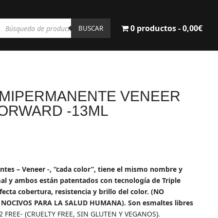
Búsqueda
0 productos
0,00€
de
BUSCAR
productos
EMIPERMANENTE VENEER
 FORWARD -13ML
ecio
tual
es – Veneer -, “cada color”, tiene el mismo nombre y
:
al y ambos están patentados con tecnología de Triple
00€.
cta cobertura, resistencia y brillo del color. (NO
NOCIVOS PARA LA SALUD HUMANA). Son esmaltes libres
2 FREE- (CRUELTY FREE, SIN GLUTEN Y VEGANOS).