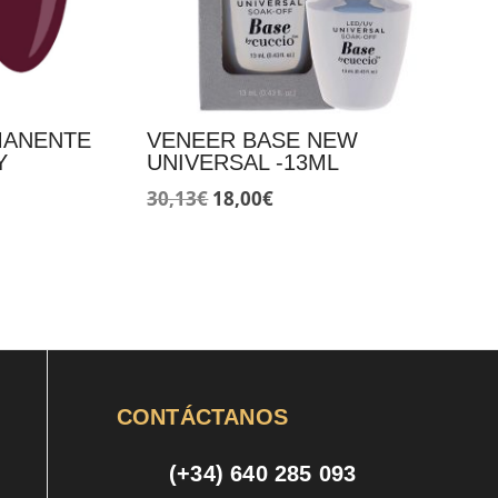
MANENTE
VENEER BASE NEW
Y
UNIVERSAL -13ML
El
El
30,13
€
18,00
€
precio
precio
original
actual
era:
es:
30,13€.
18,00€.
CONTÁCTANOS
(+34) 640 285 093