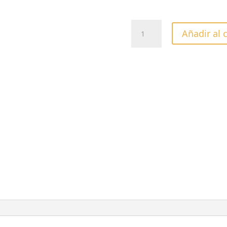
ESMALTE
Añadir al 
SEMIPERMANENTE
VENEER
POMPEII
IT
FORWARD
-13ML
cantidad