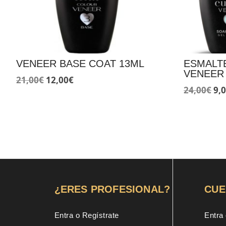
VENEER BASE COAT 13ML
ESMALT
VENEER
El
El
21,00
€
12,00
€
El
24,00
€
9,
precio
precio
pr
original
actual
ori
era:
es:
era
21,00€.
12,00€.
24,
¿ERES PROFESIONAL?
CUE
Entra o Regístrate
Entra 