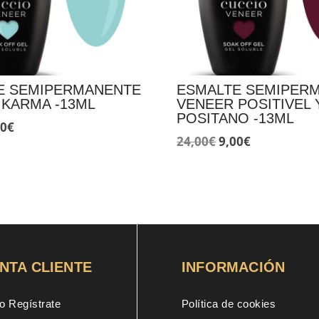
E SEMIPERMANENTE
ESMALTE SEMIPER
 KARMA -13ML
VENEER POSITIVEL 
POSITANO -13ML
El
00
€
El
El
24,00
€
9,00
€
ecio
precio
precio
precio
ginal
actual
original
actual
:
es:
era:
es:
00€.
9,00€.
24,00€.
9,00€.
NTA CLIENTE
INFORMACIÓN
o Regístrate
Política de cookies