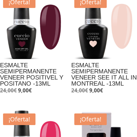
¡Oferta!
¡Oferta!
ESMALTE
ESMALTE
SEMIPERMANENTE
SEMIPERMANENTE
VENEER POSITIVEL Y
VENEER SEE IT ALL IN
POSITANO -13ML
MONTREAL -13ML
El
El
El
El
24,00
€
9,00
€
24,00
€
9,00
€
precio
precio
precio
precio
original
actual
original
actual
era:
es:
era:
es:
¡Oferta!
¡Oferta!
24,00€.
9,00€.
24,00€.
9,00€.