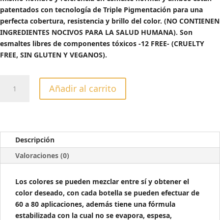
24,00€.
9,00€.
patentados con tecnología de Triple Pigmentación para una
perfecta cobertura, resistencia y brillo del color. (NO CONTIENEN
INGREDIENTES NOCIVOS PARA LA SALUD HUMANA). Son
esmaltes libres de componentes tóxicos -12 FREE- (CRUELTY
FREE, SIN GLUTEN Y VEGANOS).
ESMALTE
Añadir al carrito
SEMIPERMANTE
VENEER
HEART
AND
SEOUL
Descripción
-13ML
Valoraciones (0)
cantidad
Los colores se pueden mezclar entre sí y obtener el
color deseado, con cada botella se pueden efectuar de
60 a 80 aplicaciones, además tiene una fórmula
estabilizada con la cual no se evapora, espesa,