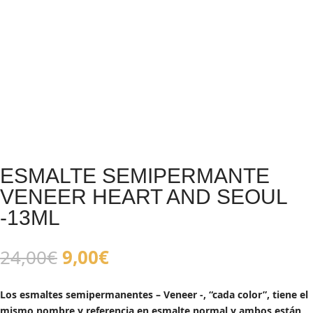
ESMALTE SEMIPERMANTE
VENEER HEART AND SEOUL
-13ML
El
El
24,00
€
9,00
€
precio
precio
original
actual
Los esmaltes semipermanentes – Veneer -, “cada color”, tiene el
era:
es:
mismo nombre y referencia en esmalte normal y ambos están