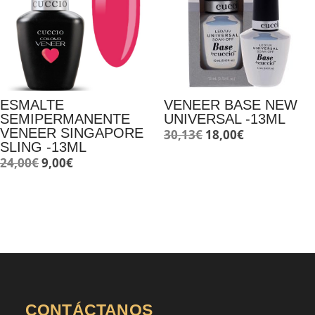
ESMALTE
VENEER BASE NEW
SEMIPERMANENTE
UNIVERSAL -13ML
VENEER SINGAPORE
El
El
30,13
€
18,00
€
SLING -13ML
precio
precio
El
El
24,00
€
9,00
€
original
actual
precio
precio
era:
es:
original
actual
30,13€.
18,00€.
era:
es:
24,00€.
9,00€.
CONTÁCTANOS