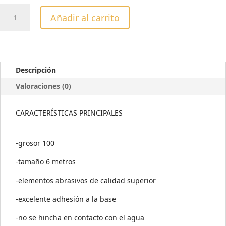
DONUT
Añadir al carrito
FUNDA
PAPMAM
LIMA
GRANO
100
Descripción
cantidad
Valoraciones (0)
CARACTERÍSTICAS PRINCIPALES
-grosor 100
-tamaño 6 metros
-elementos abrasivos de calidad superior
-excelente adhesión a la base
-no se hincha en contacto con el agua