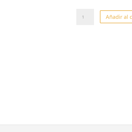
FUNDA
Añadir al 
LIMA
DESECHABLE
180
EXPERT
22
PAP
MAM
cantidad