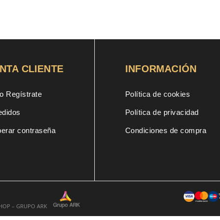
ginal
actual
:
es:
84€.
15,75€.
NTA CLIENTE
INFORMACIÓN
o Regístrate
Política de cookies
edidos
Política de privacidad
erar contraseña
Condiciones de compra
SHOP – GRUPO ARK