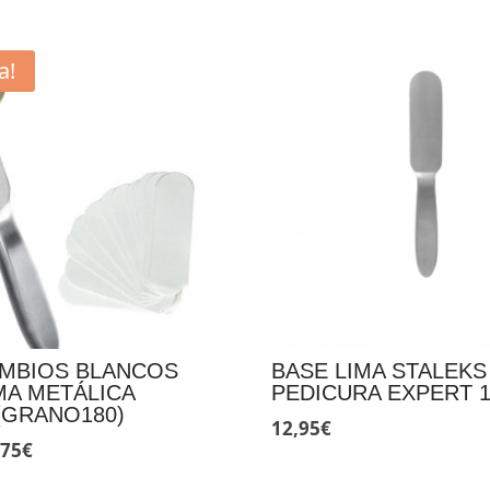
a!
AMBIOS BLANCOS
BASE LIMA STALEKS
MA METÁLICA
PEDICURA EXPERT 
(GRANO180)
12,95
€
El
,75
€
ecio
precio