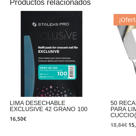
Productos relacionados
¡Ofert
LIMA DESECHABLE
50 REC
EXCLUSIVE 42 GRANO 100
PARA LI
CUCCIO
16,50
€
El
18,84
€
15
pr