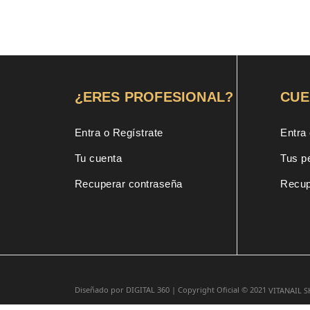
ori
era
18,
¿ERES PROFESIONAL?
CUE
Entra o Regístrate
Entra 
Tu cuenta
Tus p
Recuperar contraseña
Recup
Diseñado por
DIGITAL 360 |
Copyright Oficial © 2021
VITANAIL 