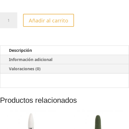
DESGASTADOR
Añadir al carrito
MAGIC
BITS
–
FLAME
SHARP
Descripción
2,1MM
Información adicional
cantidad
Valoraciones (0)
Productos relacionados