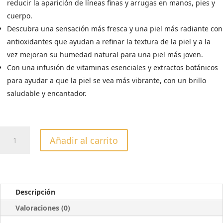
reducir la aparición de líneas finas y arrugas en manos, pies y
cuerpo.
Descubra una sensación más fresca y una piel más radiante con
antioxidantes que ayudan a refinar la textura de la piel y a la
vez mejoran su humedad natural para una piel más joven.
Con una infusión de vitaminas esenciales y extractos botánicos
para ayudar a que la piel se vea más vibrante, con un brillo
saludable y encantador.
CREMA
Añadir al carrito
ULTRA
LIGERA
CUCCIO
LYTE
TRUFA
Descripción
BLANCA
Valoraciones (0)
237ML