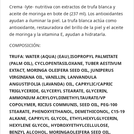
cantidad
Crema -lyte- nutritiva con extractos de trufa blanca y
aceite de moringa en bote de (237 ml). Los antioxidantes
ayudan a iluminar la piel. La trufa blanca actúa como
antioxidante, restauradora del brillo de la piel y el aceite
de moringa y la vitamina E, ayudan a hidratarla.
COMPOSICIÓN:
TRUFA: WATER (AQUA) (EAU)
,
ISOPROPYL PALMITATE
(PALM OIL), CYCLOPENTASILOXANE, TUBER AESTIVUM
EXTACT, MORINGA OLEIFERA SEED OIL, JUNIPERUS
VIRGINIANA OIL, VANILLIN, LANVANDULA
ANGUSTIFOLIA (LAVANDA) OIL, CAPRYLIC/CAPRIC
TRIGLYCERIDE, GLYCERYL STEARATE, GLYCERIN,
AMMONIUM ACRYLOYLDIMETHYLTAURATE/VP
COPOLYMER, RICIUS COMMUNIS, SEED OIL, PEG-100
STEARATE, PHENOXYETHANOL, DEMETHICONOL, C15-19
ALKANE, CAPRYLYL GLYCOL, ETHYLHEXYLGLYCERIN,
HEXYLENE GLYCOL, HYDROXYETHYLCELLULOSE,
BENZYL ALCOHOL, MORINGAOLEIFERA SEED OIL,