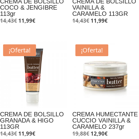
CREMA DE BOLSILLO
CREMA DE BOLSILLO
COCO & JENGIBRE
VAINILLA &
113gr
CARAMELO 113GR
El
El
El
El
14,43
€
11,99
€
14,43
€
11,99
€
precio
precio
precio
precio
original
actual
original
actual
era:
es:
era:
es:
¡Oferta!
¡Oferta!
14,43€.
11,99€.
14,43€.
11,99€.
CREMA DE BOLSILLO
CREMA HUMECTANTE
GRANADA & HIGO
CUCCIO VAINILLA &
113GR
CARAMELO 237gr
El
El
El
El
14,43
€
11,99
€
19,88
€
12,90
€