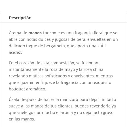
DNKA
-
LANKOM
Descripción
300ML
-
Crema de
manos
Lancome es una fragancia floral que se
Lancome
abre con notas dulces y jugosas de pera, envueltas en un
cantidad
delicado toque de bergamota, que aporta una sutil
acidez.
En el corazón de esta composición, se fusionan
instantáneamente la rosa de mayo y la rosa china,
revelando matices sofisticados y envolventes, mientras
que el jazmín enriquece la fragancia con un exquisito
bouquet aromático.
Úsala después de hacer la manicura para dejar un tacto
suave a las manos de tus clientas, puedes revenderla ya
que suele gustar mucho el aroma y no deja tacto graso
en las manos.