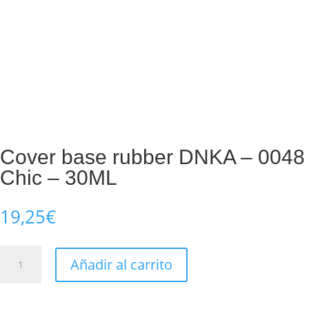
Cover base rubber DNKA – 0048
Chic – 30ML
19,25
€
Cover
Añadir al carrito
base
rubber
DNKA