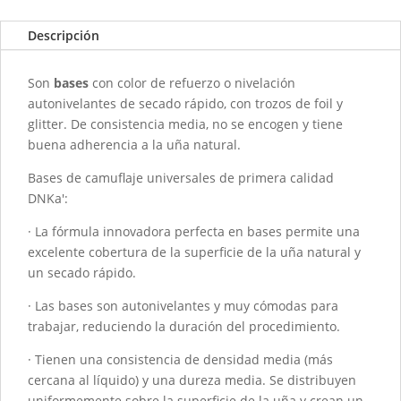
-
0048
Descripción
Chic
-
Son
bases
con color de refuerzo o nivelación
30ML
autonivelantes de secado rápido, con trozos de foil y
cantidad
glitter. De consistencia media, no se encogen y tiene
buena adherencia a la uña natural.
Bases de camuflaje universales de primera calidad
DNKa':
· La fórmula innovadora perfecta en bases permite una
excelente cobertura de la superficie de la uña natural y
un secado rápido.
· Las bases son autonivelantes y muy cómodas para
trabajar, reduciendo la duración del procedimiento.
· Tienen una consistencia de densidad media (más
cercana al líquido) y una dureza media. Se distribuyen
uniformemente sobre la superficie de la uña y crean un