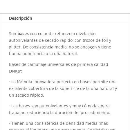
con
color
DNKA
Descripción
-
0091
Son
bases
con color de refuerzo o nivelación
Ladylike
autonivelantes de secado rápido, con trozos de foil y
-
glitter. De consistencia media, no se encogen y tiene
30ML
buena adherencia a la uña natural.
cantidad
Bases de camuflaje universales de primera calidad
DNKa':
· La fórmula innovadora perfecta en bases permite una
excelente cobertura de la superficie de la uña natural y
un secado rápido.
· Las bases son autonivelantes y muy cómodas para
trabajar, reduciendo la duración del procedimiento.
· Tienen una consistencia de densidad media (más
cercana al líquido) y una dureza media. Se distribuyen