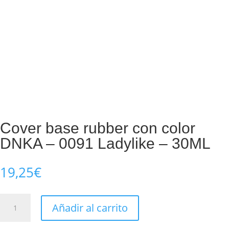
Cover base rubber con color
DNKA – 0091 Ladylike – 30ML
19,25
€
Cover
Añadir al carrito
base
rubber