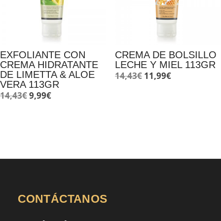
EXFOLIANTE CON
CREMA DE BOLSILLO
CREMA HIDRATANTE
LECHE Y MIEL 113GR
DE LIMETTA & ALOE
El
El
14,43
€
11,99
€
VERA 113GR
precio
precio
El
El
14,43
€
9,99
€
original
actual
precio
precio
era:
es:
original
actual
14,43€.
11,99€.
era:
es:
14,43€.
9,99€.
CONTÁCTANOS