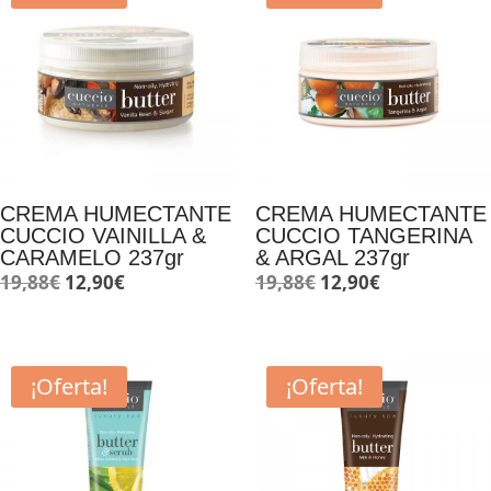
CREMA HUMECTANTE
CREMA HUMECTANTE
CUCCIO VAINILLA &
CUCCIO TANGERINA
CARAMELO 237gr
& ARGAL 237gr
El
El
El
El
19,88
€
12,90
€
19,88
€
12,90
€
precio
precio
precio
precio
original
actual
original
actual
era:
es:
era:
es:
¡Oferta!
¡Oferta!
19,88€.
12,90€.
19,88€.
12,90€.