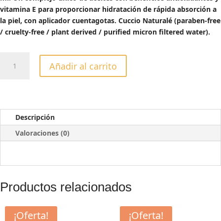
vitamina E para proporcionar hidratación de rápida absorción a
la piel, con aplicador cuentagotas. Cuccio Naturalé (paraben-free
/ cruelty-free / plant derived / purified micron filtered water).
ACEITE
Añadir al carrito
REVITALIZANTE
DE
CUTÍCULA
CON
HIERBAS
Descripción
CÍTRICAS
Valoraciones (0)
DE
TOSCANA
15
ML
cantidad
Productos relacionados
¡Oferta!
¡Oferta!