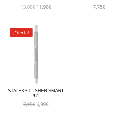
El
El
13,00
€
11,90
€
7,75
€
precio
precio
original
actual
era:
es:
¡Oferta!
13,00€.
11,90€.
STALEKS PUSHER SMART
70/1
El
El
7,95
€
6,99
€
precio
precio
original
actual
era:
es: