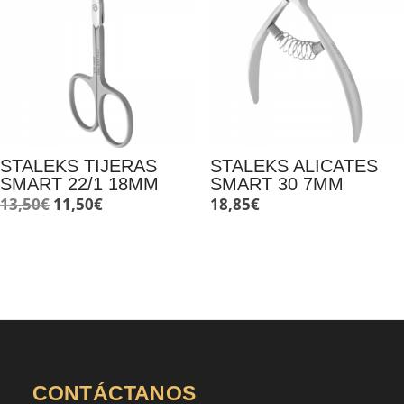
STALEKS TIJERAS
STALEKS ALICATES
SMART 22/1 18MM
SMART 30 7MM
El
El
13,50
€
11,50
€
18,85
€
precio
precio
original
actual
era:
es:
13,50€.
11,50€.
CONTÁCTANOS