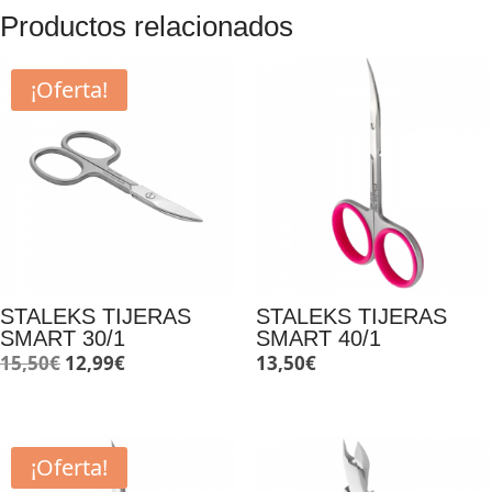
Productos relacionados
¡Oferta!
STALEKS TIJERAS
STALEKS TIJERAS
SMART 30/1
SMART 40/1
El
El
15,50
€
12,99
€
13,50
€
precio
precio
original
actual
era:
es:
¡Oferta!
15,50€.
12,99€.