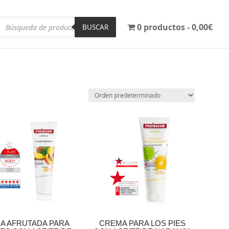
Búsqueda
0 productos
0,00€
de
BUSCAR
productos
A AFRUTADA PARA
CREMA PARA LOS PIES