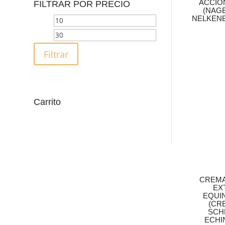
ACCIÓ
FILTRAR POR PRECIO
(NAG
NELKENB
Precio
Precio
mínimo
máximo
Filtrar
Carrito
CREMA
EX
EQUI
(CR
SCH
ECHI