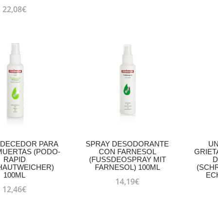
22,08
€
DECEDOR PARA
SPRAY DESODORANTE
U
MUERTAS (PODO-
CON FARNESOL
GRIET
RAPID
(FUSSDEOSPRAY MIT
D
AUTWEICHER)
FARNESOL) 100ML
(SCH
100ML
EC
14,19
€
12,46
€