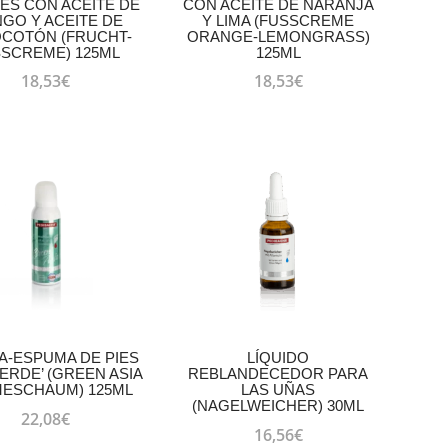
IES CON ACEITE DE
CON ACEITE DE NARANJA
GO Y ACEITE DE
Y LIMA (FUSSCREME
COTÓN (FRUCHT-
ORANGE-LEMONGRASS)
SCREME) 125ML
125ML
18,53
€
18,53
€
-ESPUMA DE PIES
LÍQUIDO
VERDE’ (GREEN ASIA
REBLANDECEDOR PARA
ESCHAUM) 125ML
LAS UÑAS
(NAGELWEICHER) 30ML
22,08
€
16,56
€