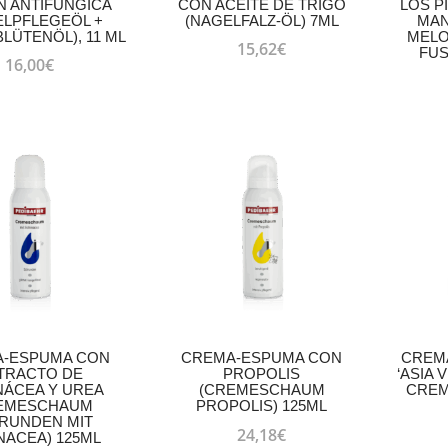
N ANTIFÚNGICA
CON ACEITE DE TRIGO
LOS P
ELPFLEGEÖL +
(NAGELFALZ-ÖL) 7ML
MAN
LÜTENÖL), 11 ML
MELO
15,62
€
FUS
16,00
€
-ESPUMA CON
CREMA-ESPUMA CON
CREMA
TRACTO DE
PROPOLIS
‘ASIA 
NÁCEA Y UREA
(CREMESCHAUM
CREM
EMESCHAUM
PROPOLIS) 125ML
RUNDEN MIT
24,18
€
NACEA) 125ML