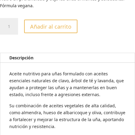
Fórmula vegana.
Aceite
Añadir al carrito
para
uñas
con
acción
antifúngica
Descripción
(NAGELPFLEGEÖL
+
Aceite nutritivo para uñas formulado con aceites
NELKENBLÜTENÖL),
esenciales naturales de clavo, árbol de té y lavanda, que
11
ayudan a proteger las uñas y a mantenerlas en buen
ml
estado, incluso frente a agresiones externas.
cantidad
Su combinación de aceites vegetales de alta calidad,
como almendra, hueso de albaricoque y oliva, contribuye
a fortalecer y mejorar la estructura de la uña, aportando
nutrición y resistencia.