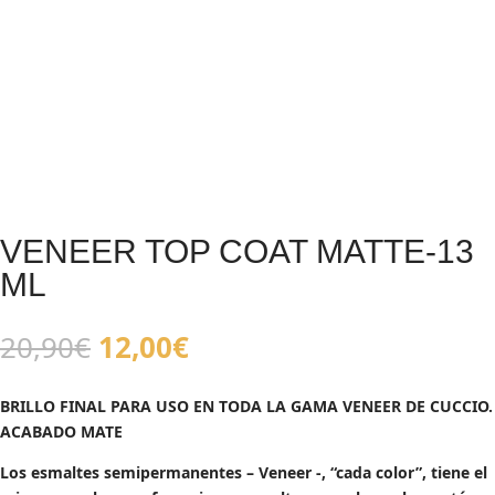
VENEER TOP COAT MATTE-13
ML
El
El
20,90
€
12,00
€
precio
precio
original
actual
BRILLO FINAL PARA USO EN TODA LA GAMA VENEER DE CUCCIO.
era:
es:
ACABADO MATE
20,90€.
12,00€.
Los esmaltes semipermanentes – Veneer -, “cada color”, tiene el