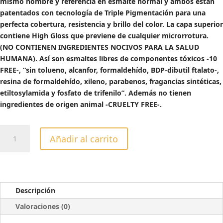
mismo nombre y referencia en esmalte normal y ambos están
patentados con tecnología de Triple Pigmentación para una
perfecta cobertura, resistencia y brillo del color. La capa superior
contiene High Gloss que previene de cualquier microrrotura.
(NO CONTIENEN INGREDIENTES NOCIVOS PARA LA SALUD
HUMANA). Así son esmaltes libres de componentes tóxicos -10
FREE-, “sin tolueno, alcanfor, formaldehído, BDP-dibutil ftalato-,
resina de formaldehído, xileno, parabenos, fragancias sintéticas,
etiltosylamida y fosfato de trifenilo”. Además no tienen
ingredientes de origen animal -CRUELTY FREE-.
VENEER
Añadir al carrito
TOP
COAT
MATTE-
13
ML
Descripción
cantidad
Valoraciones (0)